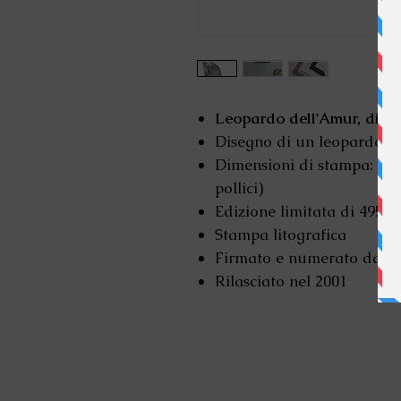
Leopardo dell'Amur, di 
Disegno di un leopardo d
Dimensioni di stampa: 32,4
pollici)
Edizione limitata di 495
Stampa litografica
Firmato e numerato da 
Rilasciato nel 2001