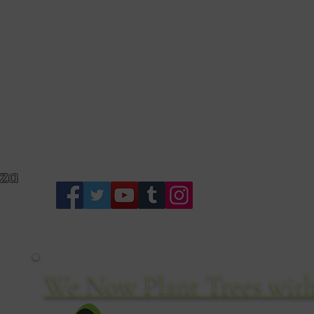
S
zza
We Now Plant Trees with