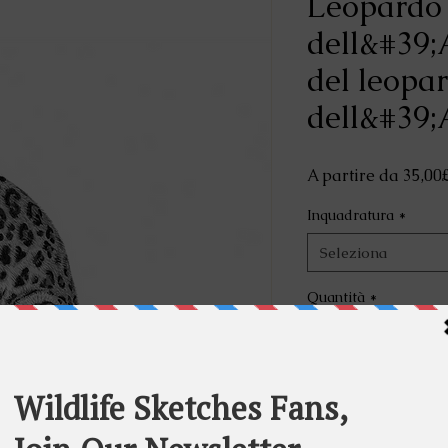
Leopardo
dell&#39;
del leopa
dell&#39
A partire da
35,00
Inquadratura
*
Seleziona
Quantità
*
Aggiu