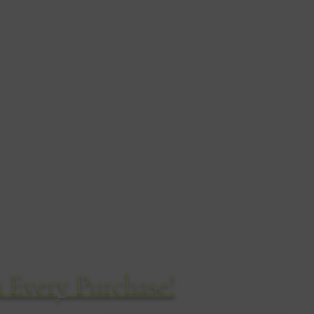
chizzi di fauna selvatica
14 Cirillo Road
Bournemouth
BH8 8QD
Regno Unito
Tel: 01202 304460
 Every Purchase!