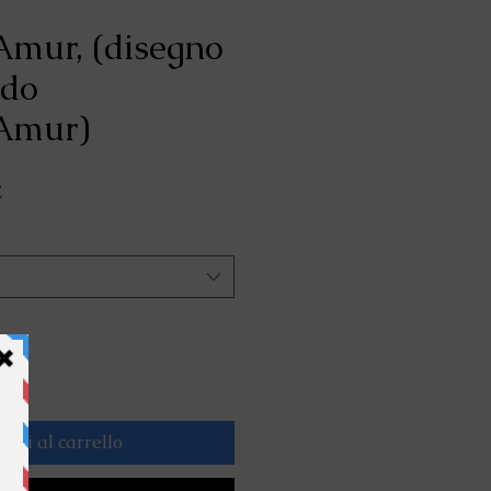
Amur, (disegno
rdo
;Amur)
Prezzo
£
scontato
ngi al carrello