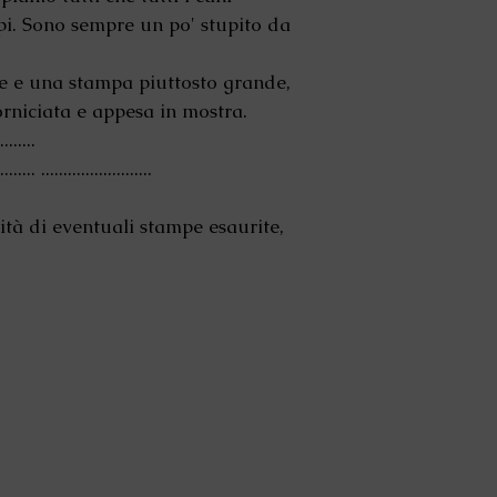
pi. Sono sempre un po' stupito da
te e una stampa piuttosto grande,
rniciata e appesa in mostra.
........
......... .........................
lità di eventuali stampe esaurite,