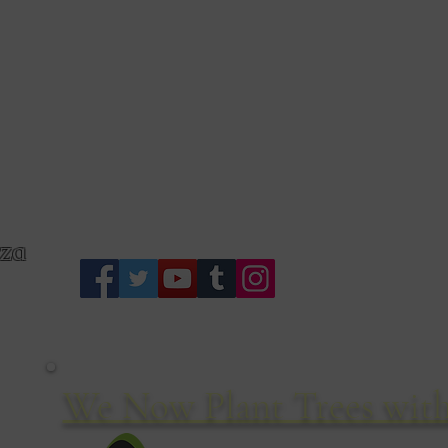
S
zza
We Now Plant Trees with