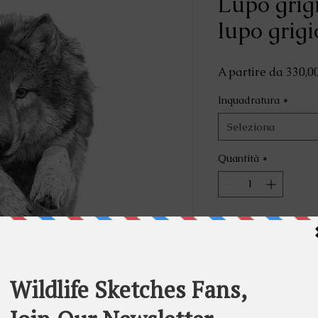
Lupo grig
lupo grigi
A partire da
330,0
Inquadratura
*
Seleziona
Quantità
*
Aggiu
A