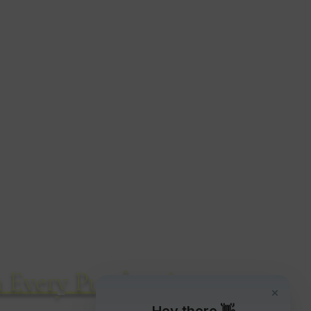
chizzi di fauna selvatica
14 Cirillo Road
Bournemouth
BH8 8QD
Regno Unito
Tel: 01202 304460
 Every Purchase!