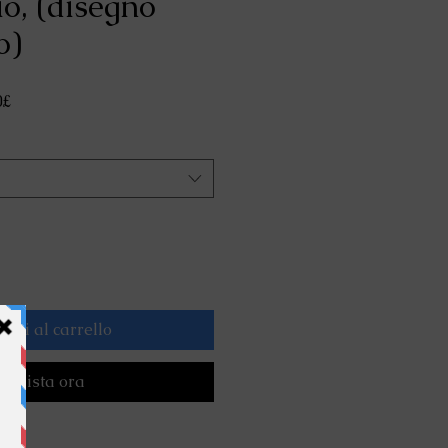
io, (disegno
o)
Prezzo
0£
scontato
ngi al carrello
cquista ora