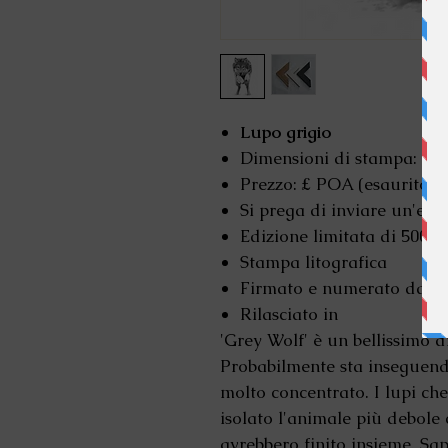
Lupo grigio
Dimensioni di stampa: 43 x
Prezzo: £ POA (e
Si prega di inviare un'e-m
Edizione limitata di 500
Stampa litografica
Firmato e numerato da 
Rilasciato in
'Grey Wolf' è un bellissimo d
Probabilmente sta inseguend
molto concentrato. I lupi ch
isolato l'animale più debole
avrebbero finito insieme. Sap