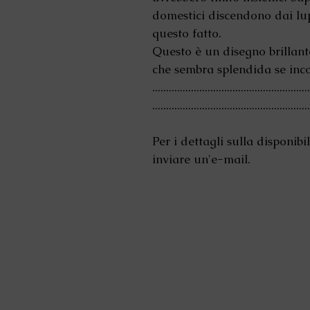
domestici discendono dai lu
questo fatto.
Questo è un disegno brillan
che sembra splendida se inco
.........................................................
........................................................
Per i dettagli sulla disponibi
inviare un'e-mail.