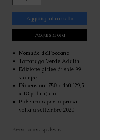
Aggiungi al carrello
Acquista ora
Nomade dell'oceano
Tartaruga Verde Adulta
Edizione giclée di sole 99
stampe
Dimensioni 750 x 460 (29,5
x 18 pollici) circa
Pubblicato per la prima
volta a settembre 2020
Affrancatura e spedizione