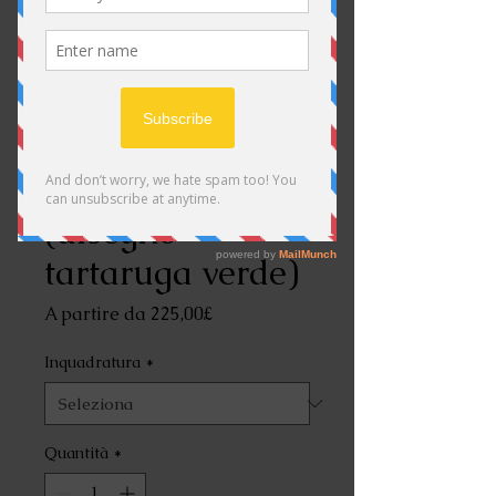
Ocean Nomad,
(disegno
tartaruga verde)
Prezzo
A partire da
225,00£
scontato
Inquadratura
*
Quantità
*