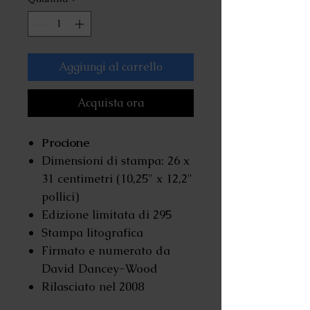
Aggiungi al carrello
Acquista ora
Procione
Dimensioni di stampa: 26 x
31 centimetri (10,25" x 12,2"
pollici)
Edizione limitata di 295
Stampa litografica
Firmato e numerato da
David Dancey-Wood
Rilasciato nel 2008