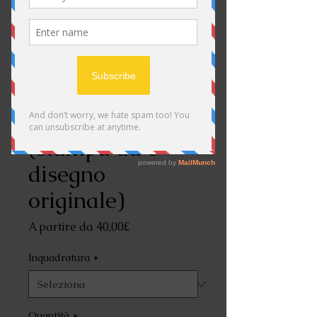
Procione,
(stampa da e
disegno
originale)
Prezzo
A partire da
40,00£
scontato
Inquadratura
*
Quantità
*