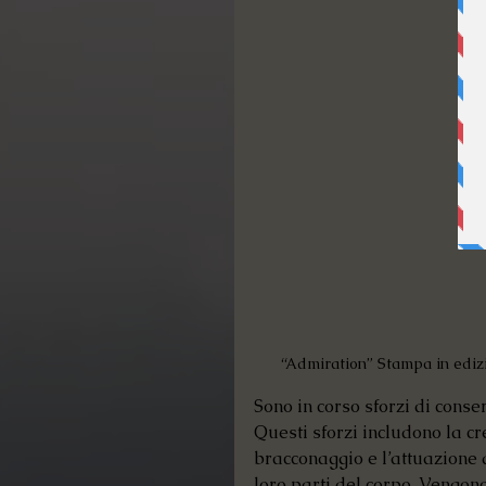
“Admiration” Stampa in ediz
Sono in corso sforzi di conse
Questi sforzi includono la cr
bracconaggio e l’attuazione 
loro parti del corpo. Vengon