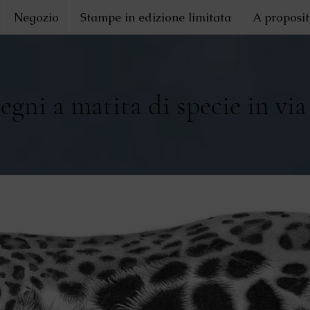
Negozio
Stampe in edizione limitata
A proposit
segni a matita di specie in via