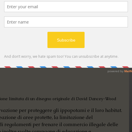
ione limitata di un disegno originale di David Dancey-Wood
rvazione per proteggere gli ippopotami e il loro habitat. 
eazione di aree protette, la limitazione del 
di regolamenti per frenare il commercio illegale delle 
o inoltre svolte campagne di educazione e 