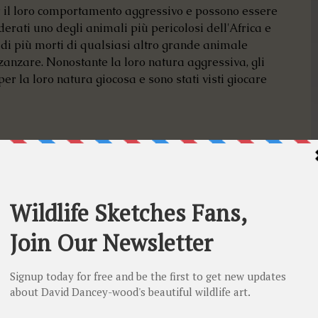
r il loro comportamento aggressivo e possono essere 
iderati uno degli animali più pericolosi dell'Africa e 
di più morti di qualsiasi altro grande animale 
 zanzare. Nonostante la loro natura aggressiva, gli 
r la loro natura giocosa e sono stati visti giocare 
teplici minacce, tra cui la perdita dell'habitat, il 
io. Sono anche suscettibili a malattie come l'antrace e 
ernazionale per la Conservazione della Natura (IUCN) 
 a rischio di estinzione a causa del declino della sua 
.