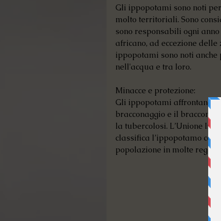
Gli ippopotami sono noti pe
molto territoriali. Sono cons
sono responsabili ogni anno 
africano, ad eccezione delle
ippopotami sono noti anche pe
nell'acqua e tra loro.
Minacce e protezione:
Gli ippopotami affrontano mol
bracconaggio e il bracconagg
la tubercolosi. L’Unione Int
classifica l’ippopotamo come
popolazione in molte regioni