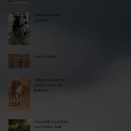
Sulle tracce dei
“grandi”
notte di kudu
Sulla strada per le
strade rosse del
Kalahari
Adorabili cuccioli di
orso bruno: fatti