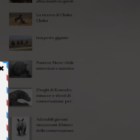
affascinanti su questi
piccoli
La ricerca di Chaka -
Chaka
trasporto gigante
Pantere Nere: i felini
misteriosi e maestosi
Draghi di Komodo:
minacce e sforzi di
conservazione per
questi affascinanti
rettili
Adorabili giovani
rinoceronti: il futuro
della conservazione