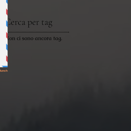
Cerca per tag
Non ci sono ancora tag.