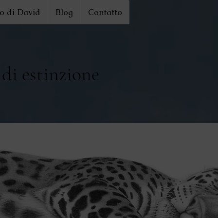
o di David
Blog
Contatto
 di estinzione